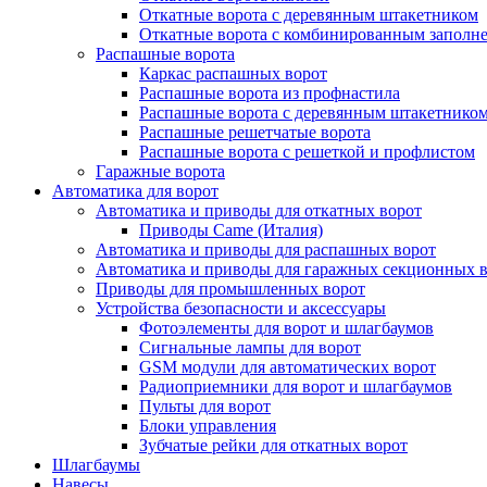
Откатные ворота с деревянным штакетником
Откатные ворота с комбинированным заполн
Распашные ворота
Каркас распашных ворот
Распашные ворота из профнастила
Распашные ворота с деревянным штакетнико
Распашные решетчатые ворота
Распашные ворота с решеткой и профлистом
Гаражные ворота
Автоматика для ворот
Автоматика и приводы для откатных ворот
Приводы Came (Италия)
Автоматика и приводы для распашных ворот
Автоматика и приводы для гаражных секционных 
Приводы для промышленных ворот
Устройства безопасности и аксессуары
Фотоэлементы для ворот и шлагбаумов
Сигнальные лампы для ворот
GSM модули для автоматических ворот
Радиоприемники для ворот и шлагбаумов
Пульты для ворот
Блоки управления
Зубчатые рейки для откатных ворот
Шлагбаумы
Навесы