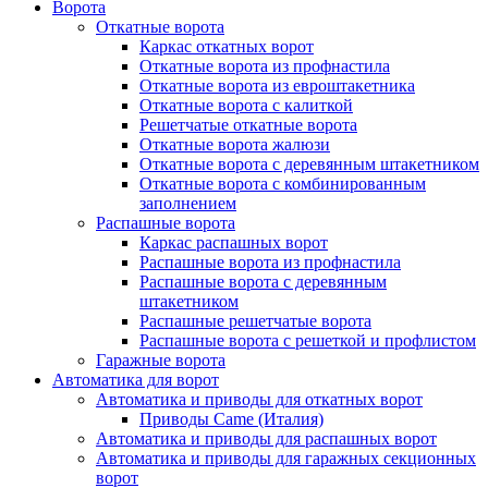
Ворота
Откатные ворота
Каркас откатных ворот
Откатные ворота из профнастила
Откатные ворота из евроштакетника
Откатные ворота с калиткой
Решетчатые откатные ворота
Откатные ворота жалюзи
Откатные ворота с деревянным штакетником
Откатные ворота с комбинированным
заполнением
Распашные ворота
Каркас распашных ворот
Распашные ворота из профнастила
Распашные ворота с деревянным
штакетником
Распашные решетчатые ворота
Распашные ворота с решеткой и профлистом
Гаражные ворота
Автоматика для ворот
Автоматика и приводы для откатных ворот
Приводы Came (Италия)
Автоматика и приводы для распашных ворот
Автоматика и приводы для гаражных секционных
ворот