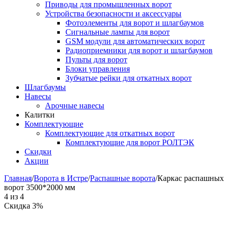
Приводы для промышленных ворот
Устройства безопасности и аксессуары
Фотоэлементы для ворот и шлагбаумов
Сигнальные лампы для ворот
GSM модули для автоматических ворот
Радиоприемники для ворот и шлагбаумов
Пульты для ворот
Блоки управления
Зубчатые рейки для откатных ворот
Шлагбаумы
Навесы
Арочные навесы
Калитки
Комплектующие
Комплектующие для откатных ворот
Комплектующие для ворот РОЛТЭК
Скидки
Акции
Главная
/
Ворота в Истре
/
Распашные ворота
/
Каркас распашных
ворот 3500*2000 мм
4
из
4
Скидка 3%