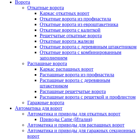
Ворота
Откатные ворота
Каркас откатных ворот
Откатные ворота из профнастила
Откатные ворота из евроштакетника
Откатные ворота с калиткой
Решетчатые откатные ворота
Откатные ворота жалюзи
Откатные ворота с деревянным штакетником
Откатные ворота с комбинированным
заполнением
Распашные ворота
Каркас распашных ворот
Распашные ворота из профнастила
Распашные ворота с деревянным
штакетником
Распашные решетчатые ворота
Распашные ворота с решеткой и профлистом
Гаражные ворота
Автоматика для ворот
Автоматика и приводы для откатных ворот
Приводы Came (Италия)
Автоматика и приводы для распашных ворот
Автоматика и приводы для гаражных секционных
ворот