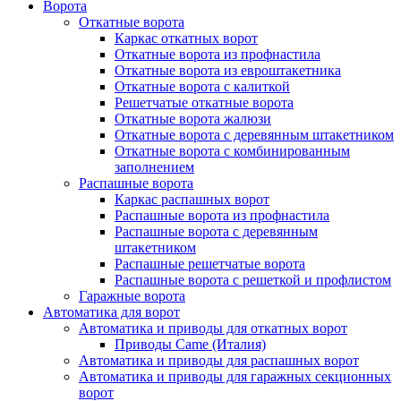
Ворота
Откатные ворота
Каркас откатных ворот
Откатные ворота из профнастила
Откатные ворота из евроштакетника
Откатные ворота с калиткой
Решетчатые откатные ворота
Откатные ворота жалюзи
Откатные ворота с деревянным штакетником
Откатные ворота с комбинированным
заполнением
Распашные ворота
Каркас распашных ворот
Распашные ворота из профнастила
Распашные ворота с деревянным
штакетником
Распашные решетчатые ворота
Распашные ворота с решеткой и профлистом
Гаражные ворота
Автоматика для ворот
Автоматика и приводы для откатных ворот
Приводы Came (Италия)
Автоматика и приводы для распашных ворот
Автоматика и приводы для гаражных секционных
ворот